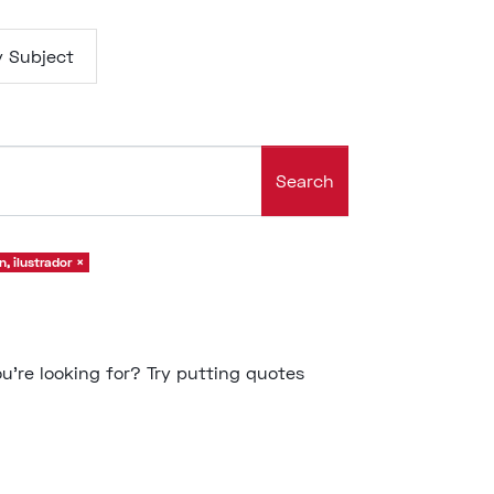
y Subject
Search
n, ilustrador
×
u're looking for? Try putting
quotes