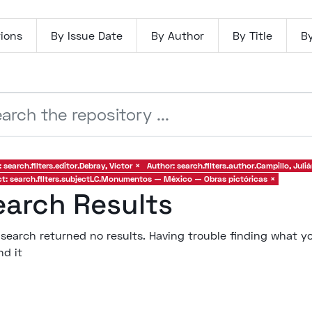
ions
By Issue Date
By Author
By Title
B
: search.filters.editor.Debray, Víctor
×
Author: search.filters.author.Campillo, Juliá
ct: search.filters.subjectLC.Monumentos — México — Obras pictóricas
×
earch Results
 search returned no results. Having trouble finding what yo
nd it