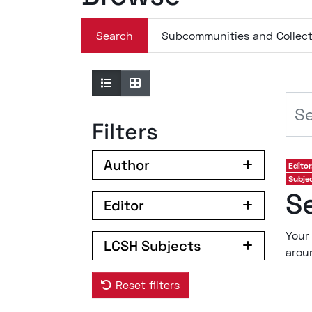
Search
Subcommunities and Collect
Filters
Author
Editor
Subje
S
Editor
Your
LCSH Subjects
arou
Reset filters