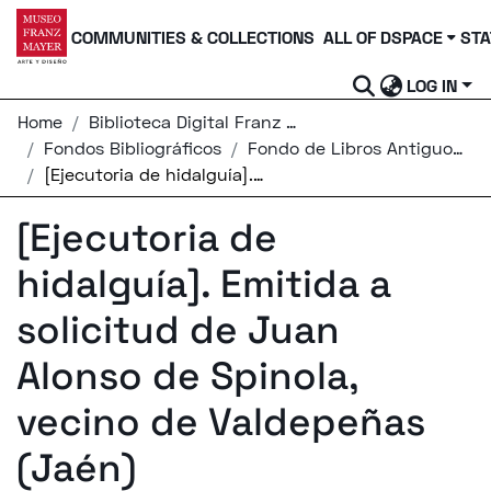
COMMUNITIES & COLLECTIONS
ALL OF DSPACE
STA
LOG IN
Home
Biblioteca Digital Franz Mayer
Fondos Bibliográficos
Fondo de Libros Antiguos y Raros
[Ejecutoria de hidalguía]. Emitida a solicitud de Juan Alonso de Spinola, vecino de Valdepeñas (Jaén)
[Ejecutoria de
hidalguía]. Emitida a
solicitud de Juan
Alonso de Spinola,
vecino de Valdepeñas
(Jaén)